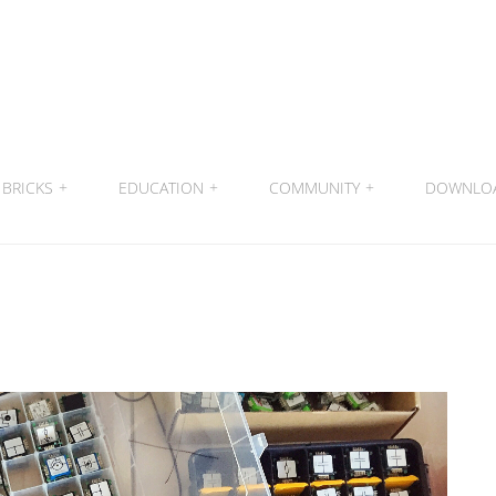
BRICKS
+
EDUCATION
+
COMMUNITY
+
DOWNLO