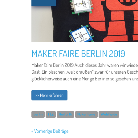
MAKER FAIRE BERLIN 2019
Maker Faire Berlin 2019 Auch dieses Jahr waren wir wieder
Gast. Ein bisschen „weit draußen“ zwar für unseren Gesc
glücklicherweise auch eine Menge Berliner so gesehen und 
>> Mehr erfahren
berlin
FEZ
Herfurth
Maker Faire
Wuhlheide
« Vorherige Beiträge