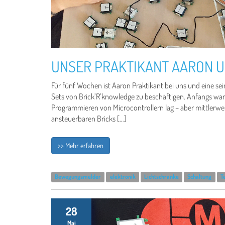
UNSER PRAKTIKANT AARON U
Für fünf Wochen ist Aaron Praktikant bei uns und eine se
Sets von Brick’R’knowledge zu beschäftigen. Anfangs war
Programmieren von Microcontrollern lag – aber mittlerweil
ansteuerbaren Bricks […]
>> Mehr erfahren
Bewegungsmelder
elektronik
Lichtschranke
Schaltung
T
28
Mai