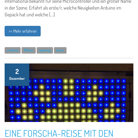
international bekannt für seine Microcontroller und ein großer Name
in der Szene. Erfahrt als erste/r, welche Neuigkeiten Arduino im
Gepäck hat und welche […]
>> Mehr erfahren
arduino
Maker
opening
store
2
Dezember
EINE FORSCHA-REISE MIT DEN