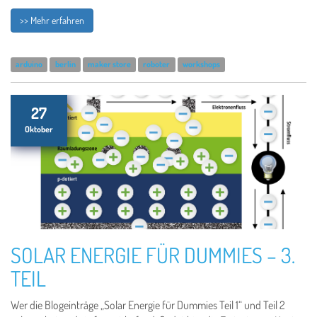
>> Mehr erfahren
arduino
berlin
maker store
roboter
workshops
27
Oktober
SOLAR ENERGIE FÜR DUMMIES – 3.
TEIL
Wer die Blogeinträge „Solar Energie für Dummies Teil 1“ und Teil 2