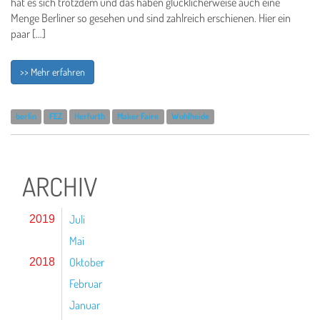
hat es sich trotzdem und das haben glücklicherweise auch eine
Menge Berliner so gesehen und sind zahlreich erschienen. Hier ein
paar […]
>> Mehr erfahren
berlin
FEZ
Herfurth
Maker Faire
Wuhlheide
ARCHIV
Juli
2019
Mai
Oktober
2018
Februar
Januar