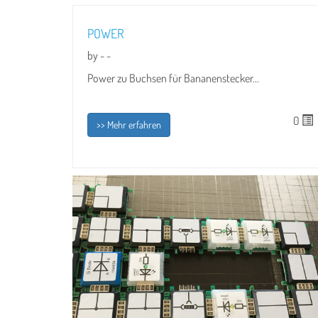
POWER
by - -
Power zu Buchsen für Bananenstecker...
0
>> Mehr erfahren