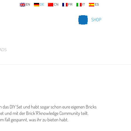
EN
DE
CN
FR
IT
ES
SHOP
ADS
h das DIY Set und habt sogar schon eure eigenen Bricks
det und mit der Brick’R’knowledge Community teilt.
 Fall gespannt, was ihr zu bieten habt.