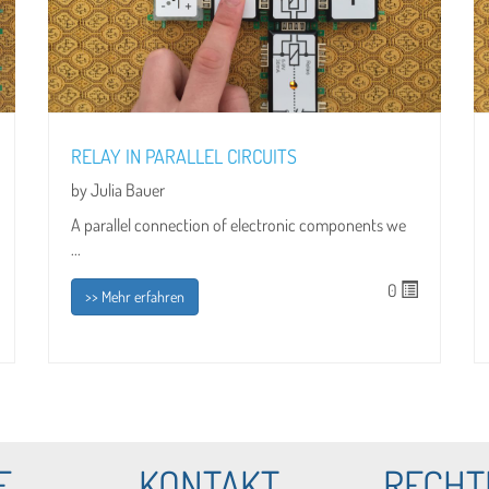
RELAY IN PARALLEL CIRCUITS
by Julia Bauer
A parallel connection of electronic components we
...
0
>> Mehr erfahren
E
KONTAKT
RECHT