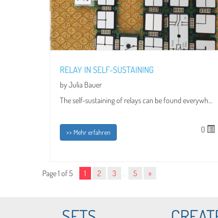
RELAY IN SELF-SUSTAINING
by Julia Bauer
The self-sustaining of relays can be found everywh...
0
>> Mehr erfahren
Page 1 of 5
1
2
3
…
5
»
SETS
CREAT