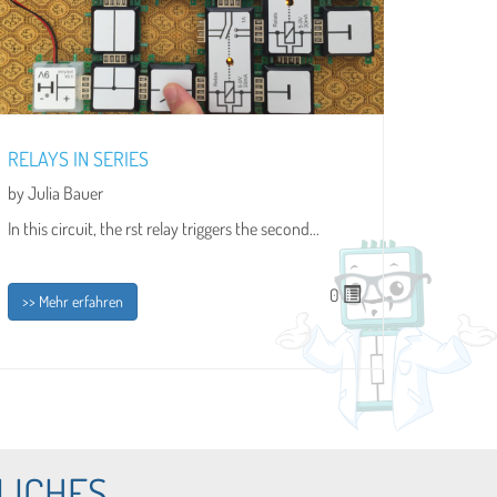
RELAYS IN SERIES
by Julia Bauer
In this circuit, the rst relay triggers the second...
0
>> Mehr erfahren
LICHES