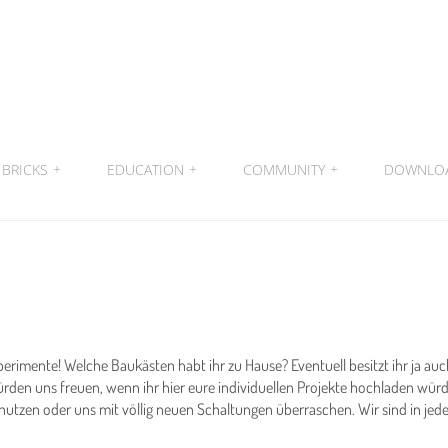
BRICKS
+
EDUCATION
+
COMMUNITY
+
DOWNLO
rimente! Welche Baukästen habt ihr zu Hause? Eventuell besitzt ihr ja auc
würden uns freuen, wenn ihr hier eure individuellen Projekte hochladen wür
nutzen oder uns mit völlig neuen Schaltungen überraschen. Wir sind in jedem