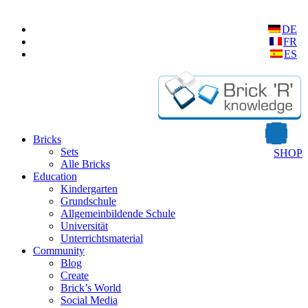
DE
FR
ES
Bricks
Sets
SHOP
Alle Bricks
Education
Kindergarten
Grundschule
Allgemeinbildende Schule
Universität
Unterrichtsmaterial
Community
Blog
Create
Brick’s World
Social Media