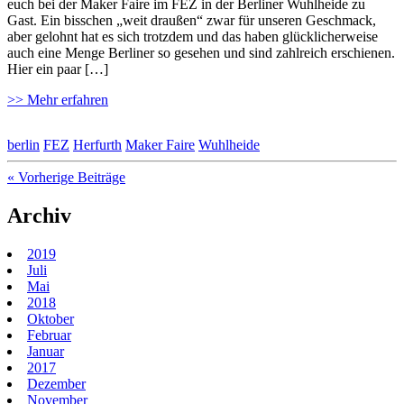
euch bei der Maker Faire im FEZ in der Berliner Wuhlheide zu
Gast. Ein bisschen „weit draußen“ zwar für unseren Geschmack,
aber gelohnt hat es sich trotzdem und das haben glücklicherweise
auch eine Menge Berliner so gesehen und sind zahlreich erschienen.
Hier ein paar […]
>> Mehr erfahren
berlin
FEZ
Herfurth
Maker Faire
Wuhlheide
« Vorherige Beiträge
Archiv
2019
Juli
Mai
2018
Oktober
Februar
Januar
2017
Dezember
November