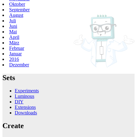
Oktober
September
August
Juli
Juni
Mai
April
März
Februar
Januar
2016
Dezember
Sets
Experiments
Luminous
DIY
Extensions
Downloads
Create