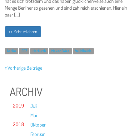
hat es sich trotzdem und das haben glücklicherweise auch eine
Menge Berliner so gesehen und sind zahlreich erschienen. Hier ein
paar […]
>> Mehr erfahren
berlin
FEZ
Herfurth
Maker Faire
Wuhlheide
« Vorherige Beiträge
ARCHIV
Juli
2019
Mai
Oktober
2018
Februar