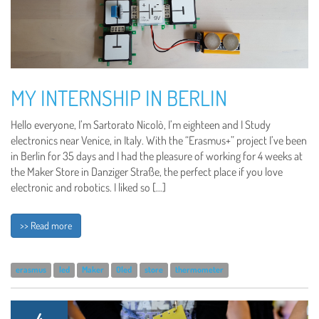
MY INTERNSHIP IN BERLIN
Hello everyone, I’m Sartorato Nicolò, I’m eighteen and I Study
electronics near Venice, in Italy. With the “Erasmus+” project I’ve been
in Berlin for 35 days and I had the pleasure of working for 4 weeks at
the Maker Store in Danziger Straße, the perfect place if you love
electronic and robotics. I liked so […]
>> Read more
erasmus
led
Maker
Oled
store
thermometer
4