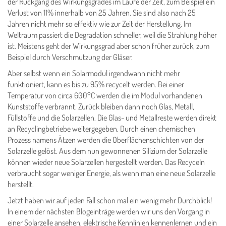
der Rückgang des Wirkungsgrades im Laufe der Zeit, zum Beispiel ein
Verlust von 11% innerhalb von 25 Jahren. Sie sind also nach 25
Jahren nicht mehr so effektiv wie zur Zeit der Herstellung. Im
Weltraum passiert die Degradation schneller, weil die Strahlung höher
ist. Meistens geht der Wirkungsgrad aber schon früher zurück, zum
Beispiel durch Verschmutzung der Gläser.
Aber selbst wenn ein Solarmodul irgendwann nicht mehr
funktioniert, kann es bis zu 95% recycelt werden. Bei einer
Temperatur von circa 600°C werden die im Modul vorhandenen
Kunststoffe verbrannt. Zurück bleiben dann noch Glas, Metall,
Füllstoffe und die Solarzellen. Die Glas- und Metallreste werden direkt
an Recyclingbetriebe weitergegeben. Durch einen chemischen
Prozess namens Ätzen werden die Oberflächenschichten von der
Solarzelle gelöst. Aus dem nun gewonnenen Silizium der Solarzelle
können wieder neue Solarzellen hergestellt werden. Das Recyceln
verbraucht sogar weniger Energie, als wenn man eine neue Solarzelle
herstellt.
Jetzt haben wir auf jeden Fall schon mal ein wenig mehr Durchblick!
In einem der nächsten Blogeinträge werden wir uns den Vorgang in
einer Solarzelle ansehen, elektrische Kennlinien kennenlernen und ein