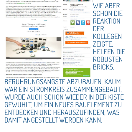
WIE ABER
SCHON DIE
REAKTION
DER
KOLLEGEN
ZEIGTE,
HELFEN DIE
ROBUSTEN
BRICKS,
BERÜHRUNGSÄNGSTE ABZUBAUEN. KAUM
WAR EIN STROMKREIS ZUSAMMENGEBAUT,
WURDE AUCH SCHON WIEDER IN DER KISTE
GEWÜHLT, UM EIN NEUES BAUELEMENT ZU
ENTDECKEN UND HERAUSZUFINDEN, WAS
DAMIT ANGESTELLT WERDEN KANN.