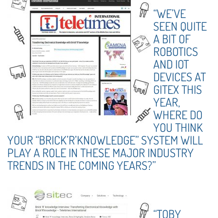
“WE’VE
SEEN QUITE
A BIT OF
ROBOTICS
AND IOT
DEVICES AT
GITEX THIS
YEAR,
WHERE DO
YOU THINK
YOUR “BRICK’R’KNOWLEDGE” SYSTEM WILL
PLAY A ROLE IN THESE MAJOR INDUSTRY
TRENDS IN THE COMING YEARS?”
“TOBY