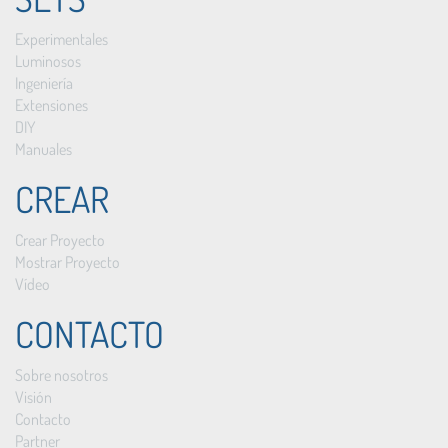
Experimentales
Luminosos
Ingeniería
Extensiones
DIY
Manuales
CREAR
Crear Proyecto
Mostrar Proyecto
Vídeo
CONTACTO
Sobre nosotros
Visión
Contacto
Partner