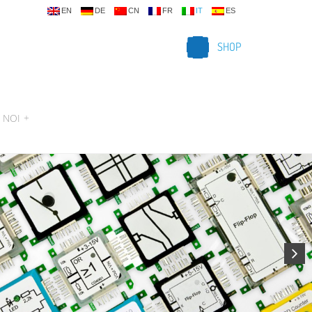
EN
DE
CN
FR
IT
ES
SHOP
 NOI
+