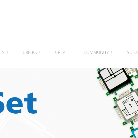
ITS
+
BRICKS
+
CREA
+
COMMUNITY
+
SU DI