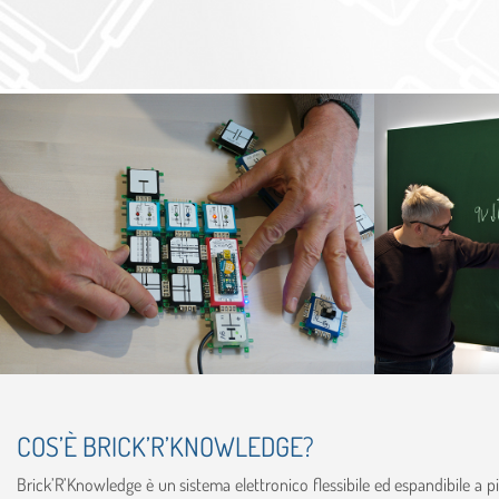
COS’È BRICK’R’KNOWLEDGE?
Brick’R’Knowledge è un sistema elettronico flessibile ed espandibile a p