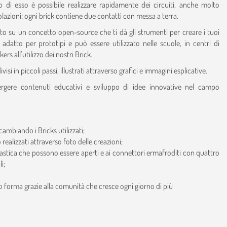
 di esso è possibile realizzare rapidamente dei circuiti, anche molto
olazioni; ogni brick contiene due contatti con messa a terra.
ato su un concetto open-source che ti dà gli strumenti per creare i tuoi
datto per prototipi e può essere utilizzato nelle scuole, in centri di
rs all’utilizzo dei nostri Brick.
i in piccoli passi, illustrati attraverso grafici e immagini esplicative.
ergere contenuti educativi e sviluppo di idee innovative nel campo
ambiando i Bricks utilizzati;
 realizzati attraverso foto delle creazioni;
plastica che possono essere aperti e ai connettori ermafroditi con quattro
i;
no forma grazie alla comunità che cresce ogni giorno di più