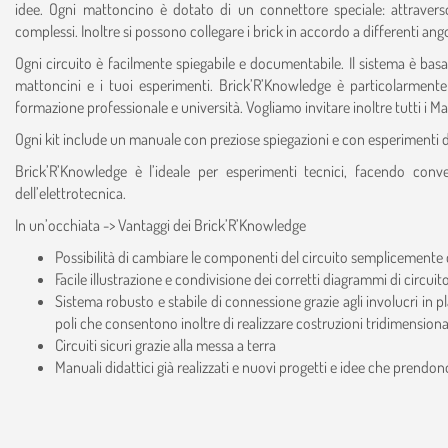
idee. Ogni mattoncino è dotato di un connettore speciale: attraverso
complessi. Inoltre si possono collegare i brick in accordo a differenti ang
Ogni circuito è facilmente spiegabile e documentabile. Il sistema è bas
mattoncini e i tuoi esperimenti. Brick’R’Knowledge è particolarmente a
formazione professionale e università. Vogliamo invitare inoltre tutti i Make
Ogni kit include un manuale con preziose spiegazioni e con esperimenti divis
Brick’R’Knowledge è l’ideale per esperimenti tecnici, facendo conv
dell’elettrotecnica.
In un’occhiata -> Vantaggi dei Brick’R’Knowledge
Possibilità di cambiare le componenti del circuito semplicemente c
Facile illustrazione e condivisione dei corretti diagrammi di circuito
Sistema robusto e stabile di connessione grazie agli involucri in 
poli che consentono inoltre di realizzare costruzioni tridimensional
Circuiti sicuri grazie alla messa a terra
Manuali didattici già realizzati e nuovi progetti e idee che prendo