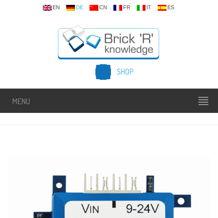
EN
DE
CN
FR
IT
ES
SHOP
MENU