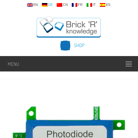
EN
DE
CN
FR
IT
ES
SHOP
MENU