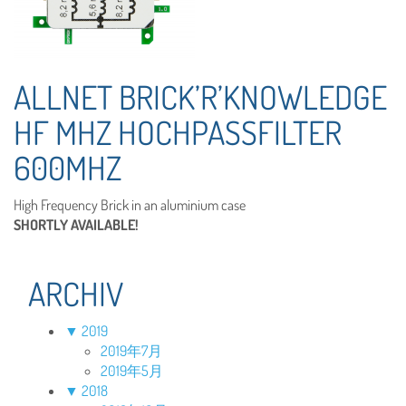
ALLNET BRICK’R’KNOWLEDGE
HF MHZ HOCHPASSFILTER
600MHZ
High Frequency Brick in an aluminium case
SHORTLY AVAILABLE!
ARCHIV
▼
2019
2019年7月
2019年5月
▼
2018