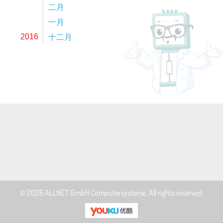
二月
一月
十二月
2016
© 2026
ALLNET GmbH Computersysteme
. All rights reserved.