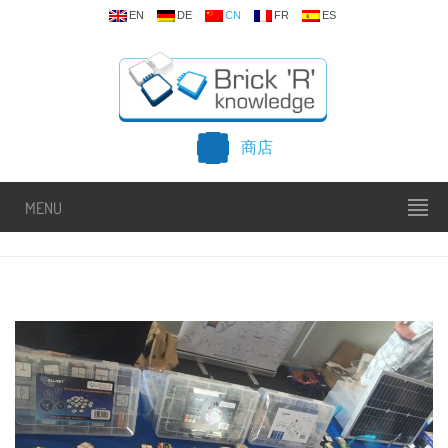
EN
DE
CN
FR
ES
商店
MENU