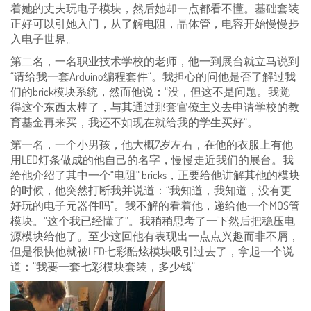
着她的丈夫玩电子模块，然后她却一点都看不懂。基础套装
正好可以引她入门，从了解电阻，晶体管，电容开始慢慢步
入电子世界。
第二名，一名职业技术学校的老师，他一到展台就立马说到
“请给我一套Arduino编程套件“。我担心的问他是否了解过我
们的brick模块系统，然而他说：“没，但这不是问题。我觉
得这个东西太棒了，与其通过那套官僚主义去申请学校的教
育基金再来买，我还不如现在就给我的学生买好“。
第一名，一个小男孩，他大概7岁左右，在他的衣服上有他
用LED灯条做成的他自己的名字，慢慢走近我们的展台。我
给他介绍了其中一个“电阻“ bricks，正要给他讲解其他的模块
的时候，他突然打断我并说道：“我知道，我知道，没有更
好玩的电子元器件吗”。我不解的看着他，递给他一个MOS管
模块。“这个我已经懂了”。我稍稍思考了一下然后把稳压电
源模块给他了。至少这回他有表现出一点点兴趣而非不屑，
但是很快他就被LED七彩酷炫模块吸引过去了，拿起一个说
道：”我要一套七彩模块套装，多少钱“