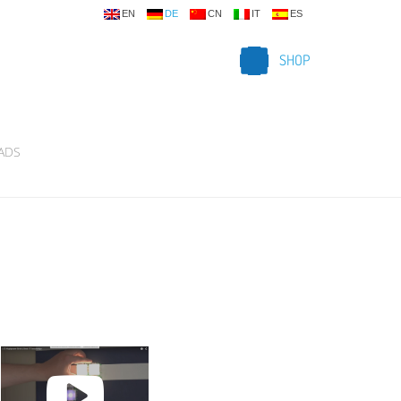
EN
DE
CN
IT
ES
SHOP
ADS