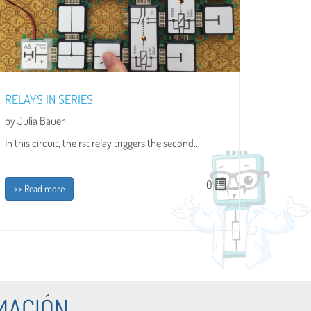
RELAYS IN SERIES
by Julia Bauer
In this circuit, the rst relay triggers the second...
0
>> Read more
MACIÓN