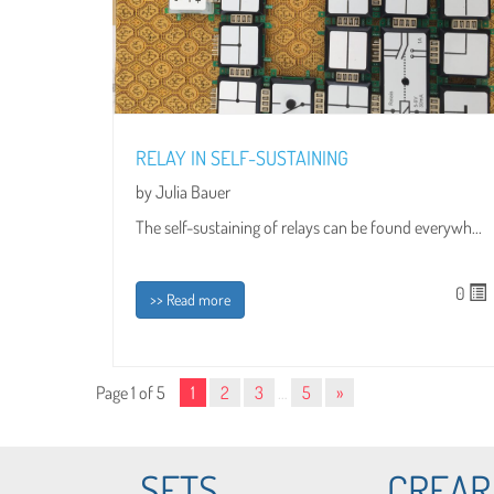
RELAY IN SELF-SUSTAINING
by Julia Bauer
The self-sustaining of relays can be found everywh...
0
>> Read more
Page 1 of 5
1
2
3
…
5
»
SETS
CREAR