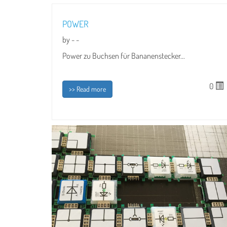
POWER
by - -
Power zu Buchsen für Bananenstecker...
0
>> Read more