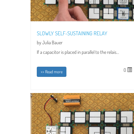
SLOWLY SELF-SUSTAINING RELAY
by Julia Bauer
If a capacitor is placed in parallel to the relais...
0
>> Read more