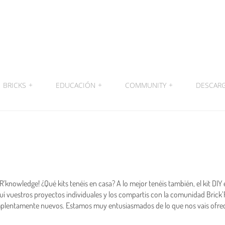
BRICKS
+
EDUCACIÓN
+
COMMUNITY
+
DESCAR
nowledge! ¿Qué kits tenéis en casa? A lo mejor tenéis también, el kit DIY 
uí vuestros proyectos individuales y los compartis con la comunidad Brick’
omplentamente nuevos.
Estamos muy entusiasmados de lo que nos vais ofrec