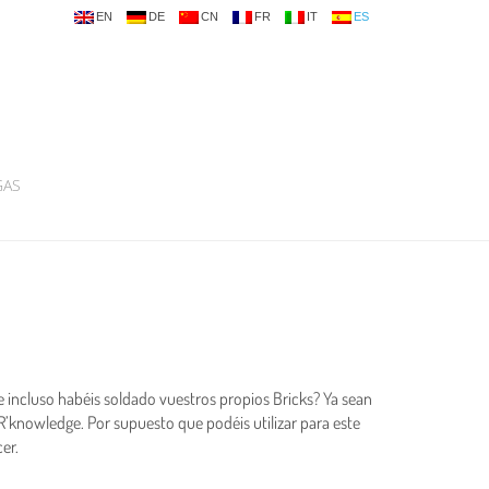
EN
DE
CN
FR
IT
ES
GAS
e incluso habéis soldado vuestros propios Bricks? Ya sean
R’knowledge. Por supuesto que podéis utilizar para este
er.