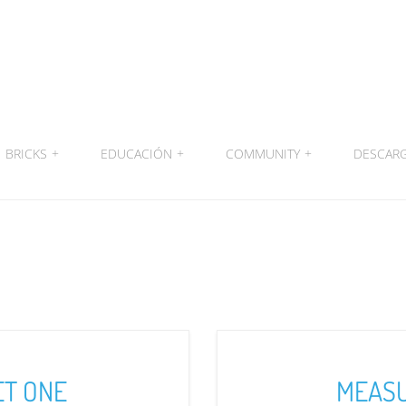
BRICKS
+
EDUCACIÓN
+
COMMUNITY
+
DESCAR
T ONE
MEASU