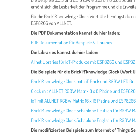
Die Beispiele 6.5.3 und 6.5.3 sowie 6.6.1 bis 6.6.6 aus 
erhöht sich die Lesbarkeit der Programme und die Erweite
Für die Brick’R’knowledge Clock Wort Uhr benötigst du en
ESP8266 von ALLNET.
Die PDF Dokumentation kannst du hier laden:
PDF Dokumentation für Beispiele & Libraries
Die Libraries kannst du hier laden:
Allnet Libraries für IoT-Produkte mit ESP8266 und ESP32
Die Beispiele für die Brick’R’knowledge Clock (Wort U
Brick’R’knowledge Clock mit IoT Brick und RGBW LED Br
Clock mit ALLNET RGBW Matrix 8 x 8 Platine und ESP826
IoT mit ALLNET RGBW Matrix 16 x 16 Platine und ESP8266
Brick’R’knowledge Clock Schablone Deutsch für RGBW Mat
Brick’R’knowledge Clock Schablone Englisch für RGBW Mat
Die modifizierten Beispiele zum Internet of Things S