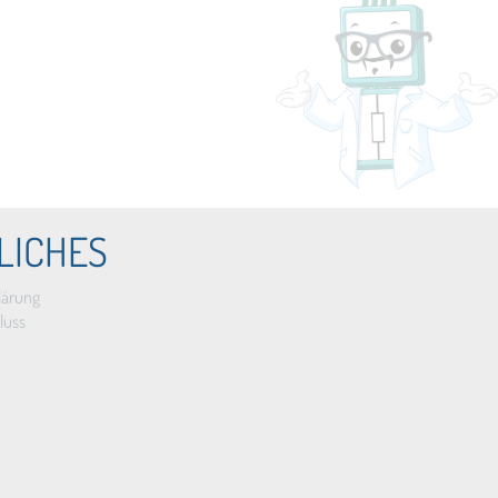
LICHES
lärung
luss