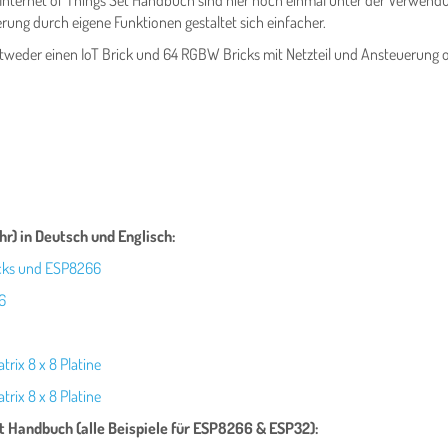
dem Internet of Things Set Handbuch sind hier noch einmal unter der Verwen
rung durch eigene Funktionen gestaltet sich einfacher.
tweder einen IoT Brick und 64 RGBW Bricks mit Netzteil und Ansteuerung o
hr) in Deutsch und Englisch:
icks und ESP8266
6
rix 8 x 8 Platine
rix 8 x 8 Platine
et Handbuch (alle Beispiele für ESP8266 & ESP32):