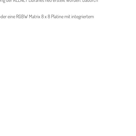
dung der ALLNET Libraries neu erstellt worden. Dadurch
der eine RGBW Matrix 8 x 8 Platine mit integriertem